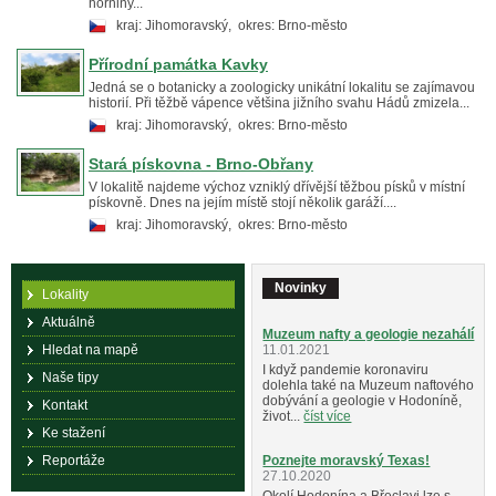
horniny...
kraj: Jihomoravský, okres: Brno-město
Přírodní památka Kavky
Jedná se o botanicky a zoologicky unikátní lokalitu se zajímavou
historií. Při těžbě vápence většina jižního svahu Hádů zmizela...
kraj: Jihomoravský, okres: Brno-město
Stará pískovna - Brno-Obřany
V lokalitě najdeme výchoz vzniklý dřívější těžbou písků v místní
pískovně. Dnes na jejím místě stojí několik garáží....
kraj: Jihomoravský, okres: Brno-město
Novinky
Lokality
Aktuálně
Muzeum nafty a geologie nezahálí
Hledat na mapě
11.01.2021
I když pandemie koronaviru
Naše tipy
dolehla také na Muzeum naftového
dobývání a geologie v Hodoníně,
Kontakt
život...
číst více
Ke stažení
Reportáže
Poznejte moravský Texas!
27.10.2020
Okolí Hodonína a Břeclavi lze s