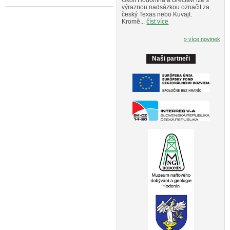
výraznou nadsázkou označit za
český Texas nebo Kuvajt.
Kromě...
číst více
» více novinek
Naši partneři