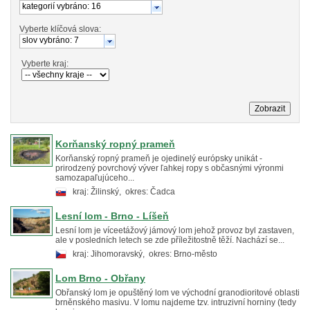
kategorií vybráno: 16
Vyberte klíčová slova:
slov vybráno: 7
Vyberte kraj:
Korňanský ropný prameň
Korňanský ropný prameň je ojedinelý európsky unikát -
prirodzený povrchový výver ľahkej ropy s občasnými výronmi
samozapaľujúceho...
kraj: Žilinský, okres: Čadca
Lesní lom - Brno - Líšeň
Lesní lom je víceetážový jámový lom jehož provoz byl zastaven,
ale v posledních letech se zde příležitostně těží. Nachází se...
kraj: Jihomoravský, okres: Brno-město
Lom Brno - Obřany
Obřanský lom je opuštěný lom ve východní granodioritové oblasti
brněnského masivu. V lomu najdeme tzv. intruzivní horniny (tedy