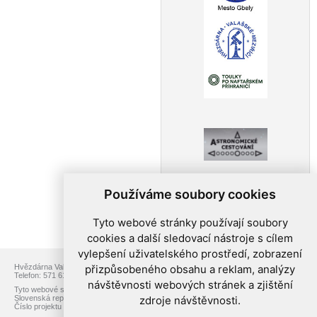
Používáme soubory cookies
Tyto webové stránky používají soubory
cookies a další sledovací nástroje s cílem
vylepšení uživatelského prostředí, zobrazení
přizpůsobeného obsahu a reklam, analýzy
Hvězdárna Valašské Meziříčí, p.o., Vsetínská 78, 757 01 Valašské Meziříčí
Telefon: 571 611 928, Web:
www.astrovm.cz
, E-mail:
info@astrovm.cz
návštěvnosti webových stránek a zjištění
Tyto webové stránky jsou vytvořeny v rámci projektu přeshraniční spolupráce
zdroje návštěvnosti.
Slovenská republika – Česká republika s názvem Toulky po naftařském příhraničí.
Číslo projektu NFP304020D211