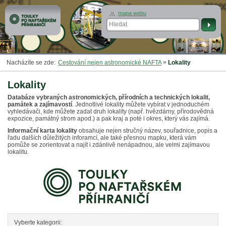
mapa webu
»
Nacházíte se zde:
Cestování nejen astronomické NAFTA
Lokality
Lokality
Databáze vybraných astronomických, přírodních a technických lokalit,
památek a zajímavostí
. Jednotlivé lokality můžete vybírat v jednoduchém
vyhledávači, kde můžete zadat druh lokality (např. hvězdárny, přírodovědná
expozice, památný strom apod.) a pak kraj a poté i okres, který vás zajímá.
Informační karta lokality
obsahuje nejen stručný název, souřadnice, popis a
řadu dalších důležitých inforamcí, ale také přesnou mapku, která vám
pomůže se zorientovat a najít i zdánlivě nenápadnou, ale velmi zajímavou
lokalitu.
Vyberte kategorii: